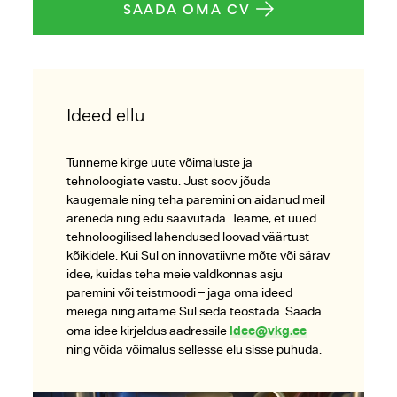
SAADA OMA CV
Ideed ellu
Tunneme kirge uute võimaluste ja
tehnoloogiate vastu. Just soov jõuda
kaugemale ning teha paremini on aidanud meil
areneda ning edu saavutada. Teame, et uued
tehnoloogilised lahendused loovad väärtust
kõikidele. Kui Sul on innovatiivne mõte või särav
idee, kuidas teha meie valdkonnas asju
paremini või teistmoodi – jaga oma ideed
meiega ning aitame Sul seda teostada. Saada
idee@vkg.ee
oma idee kirjeldus aadressile
ning võida võimalus sellesse elu sisse puhuda.