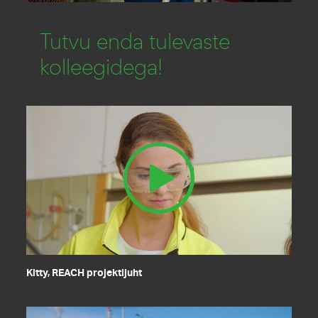
Tutvu enda tulevaste
kolleegidega!
Kitty, REACH projektijuht