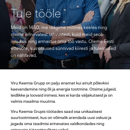
Tule tööle
Meid on 1450, me räägime mitmes keeles ning
oleme erinevatest rahvustest, kuid meid seob
innukus ning armastus oma töö vastu. Oleme Eesti
ettevõte, kus otsused sünnivad kiiresti ja tulemused
on nähtavad.
Viru Keemia Grupp on palju enamat kui ainult põlevkivi
kaevandamine ning õli ja energia tootmine. Otsime julgeid,
leidlikke ja loovaid inimesi, kes ei karda väljakutseid ja on
valmis maailma muutma.
Viru Keemia Grupis töötades saad osa unikaalsest
suurtootmisest, kus on võimalik arendada uusi oskusi ja
jagada oma teadmisi erinevates valdkondades ning
erinevate tütarettevõtete vahel.