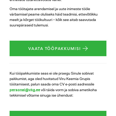
Oma töötajate arendamisel ja uute inimeste tööle
värbamisel peame oluliseks häid teadmisi, ettevõtlikku
meelt ja kõrget töökultuuri – kõik see aitab saavutada
suurepäraseid tulemusi.
VAATA TÖÖPAKKUMISI
Kui tööpakkumiste seas ei ole praegu Sinule sobivat
pakkumist, aga oled huvitatud Viru Keemia Grupis
töötamisest, palun saada oma CV e-posti aadressile
personal@vkg.ee
või täida vorm ja sobiva ametikoha
tekkimisel võtame sinuga ise ühendust: