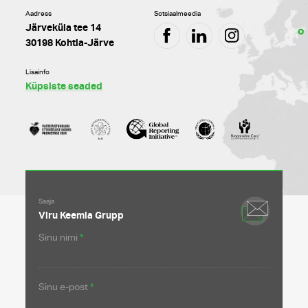
Aadress
Sotsiaalmeedia
Järveküla tee 14
HTTP://FACEBOOK.C
HTTP://LINKED
HTTP://IN
30198 Kohtla-Järve
KEEMIA-
GRUPP
Lisainfo
Küpsiste seaded
Saaja
Viru Keemia Grupp
Sinu nimi
Sinu e-post