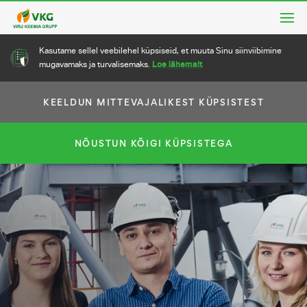
Kasutame sellel veebilehel küpsiseid, et muuta Sinu siinviibimine
Loe lähemalt
mugavamaks ja turvalisemaks.
KEELDUN MITTEVAJALIKEST KÜPSISTEST
NÕUSTUN KÕIGI KÜPSISTEGA