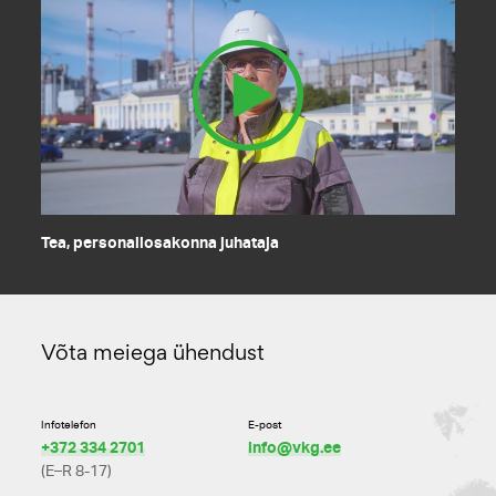
Tea, personaliosakonna juhataja
Võta meiega ühendust
Infotelefon
E-post
+372 334 2701
info@vkg.ee
(E–R 8-17)