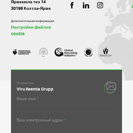
Ярвекюла теэ 14
HTTP://FACEBOOK.C
HTTP://LINKED
HTTP://IN
30198 Кохтла-Ярве
KEEMIA-
GRUPP
Дополнительная информация
Настройки файлов
cookie
Получатель
Viru Keemia Grupp
Ваше имя
Ваш электронный адрес